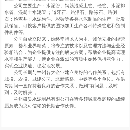
公司
主要生产：
水泥管、钢筋混凝土管、砼管、水泥排
水管、混凝土水泥管
；道牙石、路沿石、路缘石、路侧
石；检查井；水泥构件
、彩砖
等各类水泥制品的生产、批发
及销售。
可
按客户提供的
图纸加工生产各种特殊管道和预制
件
构件等。
公司自成立以来，始终坚持以人为本、诚信立业的经营
原则，荟萃业界精英，将
专注
的技术以及管理方法与企业经
验相结合，为企业提供
专注
的解决方案，帮助企业提高管理
水平和生产能力，使企业在激烈的市场中始终保持竞争力，
实现企业快速、稳定地发展。
公司长期与兰州各大企业建立良好的合作关系，包括有
城投、农投、城建公司、北新路桥、中铁
等各
个单位。在供
货期间一直保持着良好的
合作
关系，做到
“有问题，及时
到，及时解决”。
兰州盛昊水泥制品有限公司在诸多领域取得辉煌的成绩
愿意成为您可信赖的长期合作伙伴。